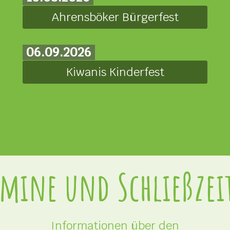
Ahrensböker Bürgerfest
06.09.2026
Kiwanis Kinderfest
rmine und Schließzei
Informationen über den