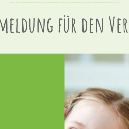
--------------------------------------
meldung für den Ver